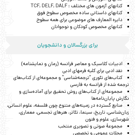
کتابهای آزمون های مختلف : TCF, DELF, DALF
کتابهای داستانی ساده مخصوص سطوح فوق
دایره المعارف های موضوعی برای همه سطوح
کتابهای مخصوص کودکان و نوجوانان
ﺑﺮای ﺑﺰرﮔﺴﺎﻻن و داﻧﺸﺠﻮﯾﺎن
ادبیات کلاسیک و معاصر فرانسه (رمان و نمایشنامه)
نقد ادبی برای کلیه فرمهای ادبی
کتاب‌های تئوری “ترجمه‌شناسی” و مجموعه‌ای از کتاب‌های
ترجمه شده از فرانسه به فارسی
مجموعه‌ای از کتاب‌های روش تحقیق برای آماده‌سازی و
نگارش پایان‌نامه‌ها
منابع گسترده‌ در زمینه‌های متنوع چون فلسفه، علوم انسانی،
زبان‌شناسی، تاریخ، سینما، تئاتر، هنرهای تجسمی، معماری،
شهرسازی، علوم و فنون
مجموعۀ صوتی و تصویری منتخب
مجلات عمومی و تخصصی