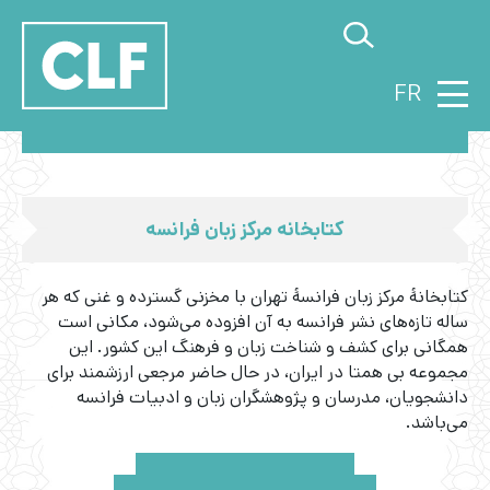
FR
ﮐﺘﺎﺑﺨﺎﻧﻪ ﻣﺮﮐﺰ زﺑﺎن ﻓﺮاﻧﺴﻪ
کتابخانهٔ مرکز زبان فرانسهٔ تهران با مخزنی گسترده و غنی‌ که هر
ساله تازه‌های نشر فرانسه به آن‌ افزوده می‌شود، مکانی ا‌ست
همگانی برای کشف و شناخت زبان و فرهنگ این کشور. این
مجموعه بی همتا در ایران، در حال حاضر مرجعی ارزشمند برای
دانشجویان، مدرسان و پژوهشگران زبان و ادبیات فرانسه
می‌باشد.