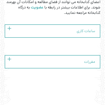
اعضای کتابخانه می توانند از فضای مطالعه و امکانات آن بهرمند
شوند. برای اطلاعات بیشتر در رابطه با
عضویت
به درگاه
کتابخانه مراجعه نمایید.
ساعات کاری
شنبه
تعطیل
یکشنبه
۹:۳۰-۱۸
مقررات
دوشنبه
۹:۳۰-۱۸
با
عضویت در کتابخانه
می‌توانید از خدمات ارائه شده،
همچون استفاده از فضای مطالعه، سرویس امانت و اینترنت
سه شنبه
۹:۳۰-۱۸
بهره‌مند شوید.
اعضا می‌توانند در هر دورۀ امانت ۳۰ روزه، ۷ مدرک به
چهار شنبه
۹:۳۰-۱۸
امانت بگیرند که حداکثر ۲ عنوان می‌تواند CD یا DVD باشد.
مدارک امانت گرفته شده را می‌توان یک بار (به مدت ۳۰
پنج شنبه
۹:۳۰-۱۶
روز) به صورت حضوری، تلفنی، با ارسال ایمیل و یا مستقیماً